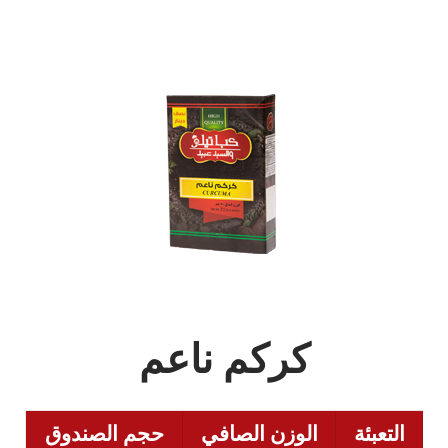
كركم ناعم
التعبئة
الوزن الصافي
حجم الصندوق