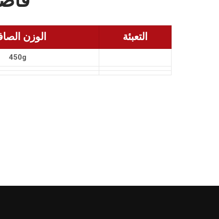
فاصو
التعبئة
الوزن الصا
450g