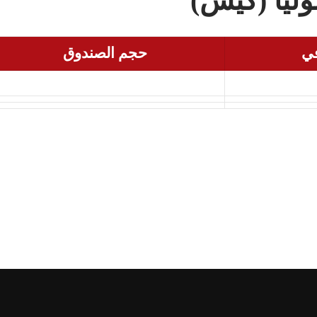
ليا (كيس)
في
حجم الصندوق