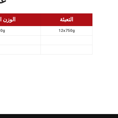
التعبئة
الوزن ا
50g
12x750g