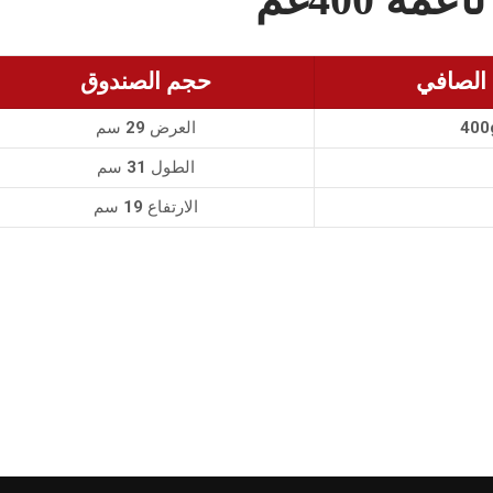
 الصافي
حجم الصندوق
400
العرض 29 سم
الطول 31 سم
الارتفاع 19 سم