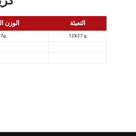
كري
التعبئة
الوزن ا
27g
12X27 g