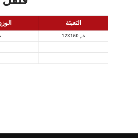
التعبئة
الوز
12X150 غم
50