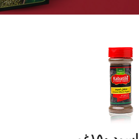
د ١٥٠غم