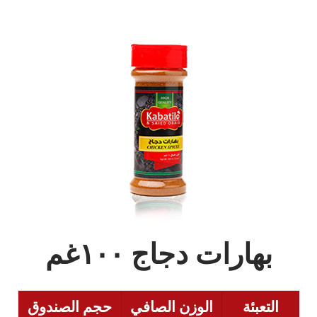
بهارات دجاج ١٠٠غم
التعبئة
الوزن الصافي
حجم الصندوق