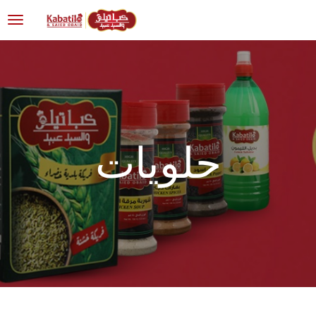
حلويات