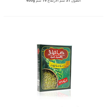
400g الطول 31 سم الارتفاع 19 سم